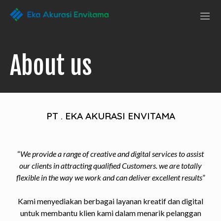
Penguji Eka
Laboratorium
Pengujian
Akurasi Envitama
yang
dapat
About us
anda
andalkan
PT . EKA AKURASI ENVITAMA
“
We provide a range of creative and digital services to assist
our clients in attracting qualified Customers. we are totally
flexible in the way we work and can deliver excellent results
”
Kami menyediakan berbagai layanan kreatif dan digital
untuk membantu klien kami dalam menarik pelanggan