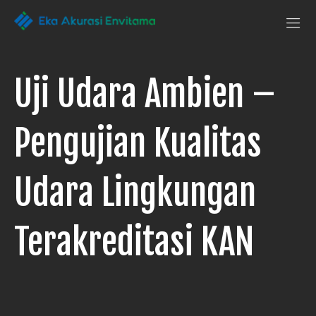
Penguji Eka
Laboratorium
Pengujian
Akurasi Envitama
yang
dapat
Uji Udara Ambien –
anda
andalkan
Pengujian Kualitas
Udara Lingkungan
Terakreditasi KAN