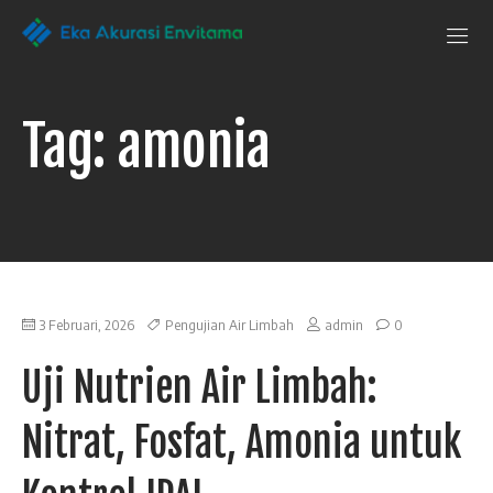
Penguji Eka
Laboratorium
Pengujian
Akurasi Envitama
yang
dapat
Tag:
amonia
anda
andalkan
3 Februari, 2026
Pengujian Air Limbah
admin
0
Uji Nutrien Air Limbah:
Nitrat, Fosfat, Amonia untuk