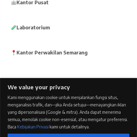
Kantor Pusat
Laboratorium
Kantor Perwakilan Semarang
We value your privacy
Home
Kami menggunakan cookie untuk menjalankan fungsi situs,
pages
menganalisis trafik, dan—jika Anda setujui—menayangkan iklan
Features
yang dipersonalisasi (Google & mitra). Anda dapat menerima
semua, menolak cookie non-esensial, atau mengatur preferensi.
Blog
Baca
Kebijakan Privasi
kami untuk detailnya.
Contacts