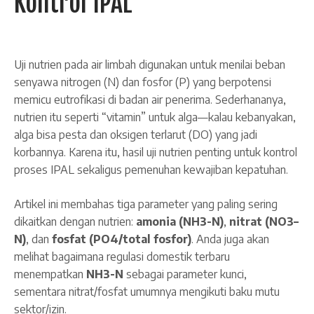
Kontrol IPAL
Uji nutrien pada air limbah digunakan untuk menilai beban
senyawa nitrogen (N) dan fosfor (P) yang berpotensi
memicu eutrofikasi di badan air penerima. Sederhananya,
nutrien itu seperti “vitamin” untuk alga—kalau kebanyakan,
alga bisa pesta dan oksigen terlarut (DO) yang jadi
korbannya. Karena itu, hasil uji nutrien penting untuk kontrol
proses IPAL sekaligus pemenuhan kewajiban kepatuhan.
Artikel ini membahas tiga parameter yang paling sering
dikaitkan dengan nutrien:
amonia (NH3-N)
,
nitrat (NO3–
N)
, dan
fosfat (PO4/total fosfor)
. Anda juga akan
melihat bagaimana regulasi domestik terbaru
menempatkan
NH3-N
sebagai parameter kunci,
sementara nitrat/fosfat umumnya mengikuti baku mutu
sektor/izin.