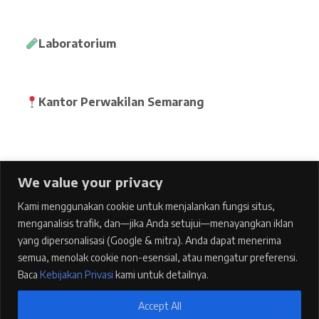
Laboratorium
Kantor Perwakilan Semarang
We value your privacy
Home
Kami menggunakan cookie untuk menjalankan fungsi situs,
pages
menganalisis trafik, dan—jika Anda setujui—menayangkan iklan
Features
yang dipersonalisasi (Google & mitra). Anda dapat menerima
semua, menolak cookie non-esensial, atau mengatur preferensi.
Blog
Baca
Kebijakan Privasi
kami untuk detailnya.
Contacts
Accept All
Kebijakan Privasi
1