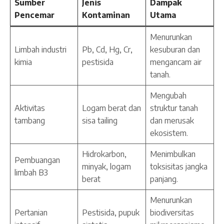
Sumber
Jenis
Dampak
Pencemar
Kontaminan
Utama
Menurunkan
Limbah industri
Pb, Cd, Hg, Cr,
kesuburan dan
kimia
pestisida
mengancam air
tanah.
Mengubah
Aktivitas
Logam berat dan
struktur tanah
tambang
sisa tailing
dan merusak
ekosistem.
Hidrokarbon,
Menimbulkan
Pembuangan
minyak, logam
toksisitas jangka
limbah B3
berat
panjang.
Menurunkan
Pertanian
Pestisida, pupuk
biodiversitas