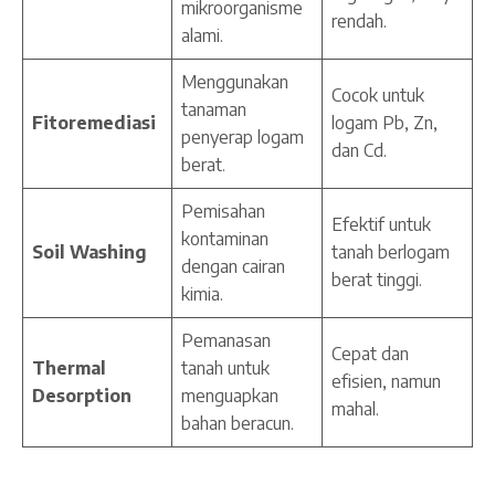
mikroorganisme
rendah.
alami.
Menggunakan
Cocok untuk
tanaman
Fitoremediasi
logam Pb, Zn,
penyerap logam
dan Cd.
berat.
Pemisahan
Efektif untuk
kontaminan
Soil Washing
tanah berlogam
dengan cairan
berat tinggi.
kimia.
Pemanasan
Cepat dan
Thermal
tanah untuk
efisien, namun
Desorption
menguapkan
mahal.
bahan beracun.