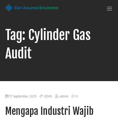
Penguji Eka
Laboratorium
Pengujian
Akurasi Envitama
yang
dapat
Tag:
Cylinder Gas
anda
andalkan
Audit
17 September, 2025
CEMS
admin
0
Mengapa Industri Wajib