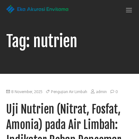
Penguji Eka
Laboratorium
Pengujian
Akurasi Envitama
yang
dapat
Tag:
nutrien
anda
andalkan
8 November, 2025
Pengujian Air Limbah
admin
0
Uji Nutrien (Nitrat, Fosfat,
Amonia) pada Air Limbah: