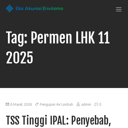
Penguji Eka
Laboratorium
Pengujian
Akurasi Envitama
yang
dapat
Tag:
Permen LHK 11
anda
andalkan
2025
6 Maret, 2026
Pengujian Air Limbah
admin
0
TSS Tinggi IPAL: Penyebab,