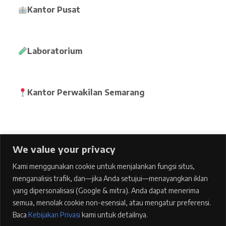
Kantor Pusat
Laboratorium
Kantor Perwakilan Semarang
We value your privacy
Home
Kami menggunakan cookie untuk menjalankan fungsi situs,
pages
menganalisis trafik, dan—jika Anda setujui—menayangkan iklan
Features
yang dipersonalisasi (Google & mitra). Anda dapat menerima
semua, menolak cookie non-esensial, atau mengatur preferensi.
Blog
Baca
Kebijakan Privasi
kami untuk detailnya.
Contacts