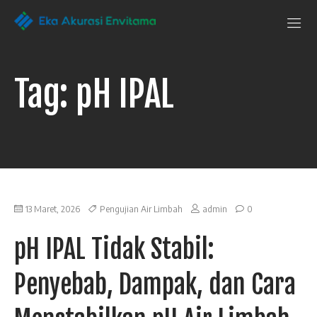
Penguji Eka
Laboratorium
Pengujian
Akurasi Envitama
yang
dapat
Tag:
pH IPAL
anda
andalkan
13 Maret, 2026
Pengujian Air Limbah
admin
0
pH IPAL Tidak Stabil:
Penyebab, Dampak, dan Cara