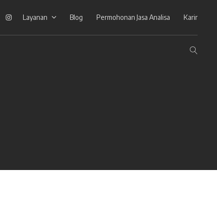
ook
Linkedin
Instagram
Layanan
Blog
Permohonan Jasa Analisa
Karir