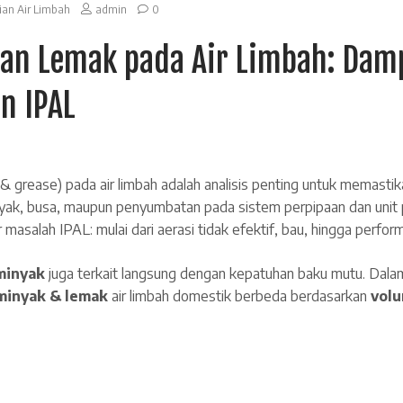
ian Air Limbah
admin
0
dan Lemak pada Air Limbah: Dam
n IPAL
l & grease) pada air limbah adalah analisis penting untuk memasti
yak, busa, maupun penyumbatan pada sistem perpipaan dan unit
 masalah IPAL: mulai dari aerasi tidak efektif, bau, hingga perfor
 minyak
juga terkait langsung dengan kepatuhan baku mutu. Da
minyak & lemak
air limbah domestik berbeda berdasarkan
volu