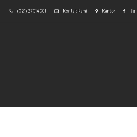
(021) 27614661
Kontak Kami
Kantor
Faceb