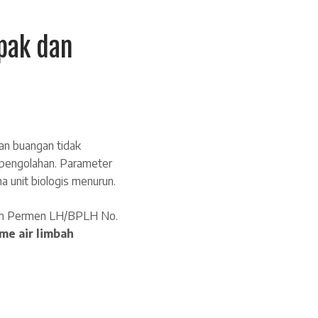
pak dan
kan buangan tidak
 pengolahan. Parameter
ma unit biologis menurun.
lam Permen LH/BPLH No.
me air limbah