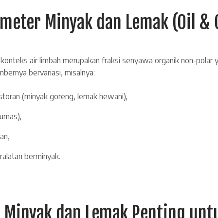
ameter Minyak dan Lemak (Oil & 
konteks air limbah merupakan fraksi senyawa organik non-polar y
mbernya bervariasi, misalnya:
estoran (minyak goreng, lemak hewani),
lumas),
an,
eralatan berminyak.
 Minyak dan Lemak Penting untu