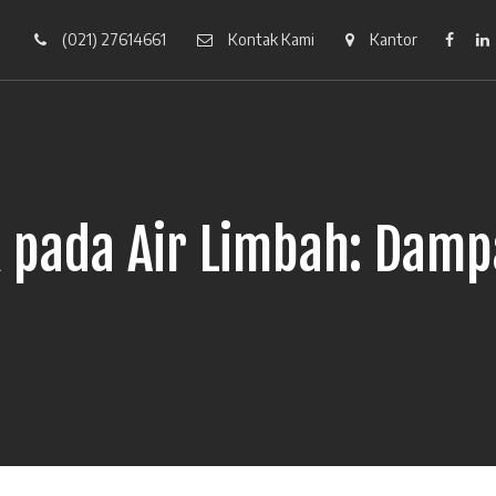
(021) 27614661
Kontak Kami
Kantor
Faceb
k pada Air Limbah: Dam