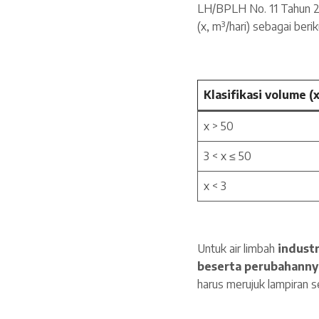
LH/BPLH No. 11 Tahun 
(x, m³/hari) sebagai berik
Klasifikasi volume (x
x > 50
3 < x ≤ 50
x < 3
Untuk air limbah
indust
beserta perubahanny
harus merujuk lampiran s