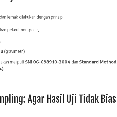
dan lemak dilakukan dengan prinsip:
n pelarut non-polar,
t
,
du
(gravimetri).
akan meliputi
SNI 06-6989.10-2004
dan
Standard Method
c)
.
pling: Agar Hasil Uji Tidak Bias