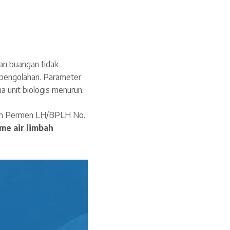
kan buangan tidak
 pengolahan. Parameter
ma unit biologis menurun.
lam Permen LH/BPLH No.
me air limbah