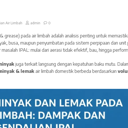
ian Air Limbah
admin
0
l & grease) pada air limbah adalah analisis penting untuk memasti
yak, busa, maupun penyumbatan pada sistem perpipaan dan unit
 masalah IPAL: mulai dari aerasi tidak efektif, bau, hingga perfor
 minyak
juga terkait langsung dengan kepatuhan baku mutu. Da
minyak & lemak
air limbah domestik berbeda berdasarkan
volu