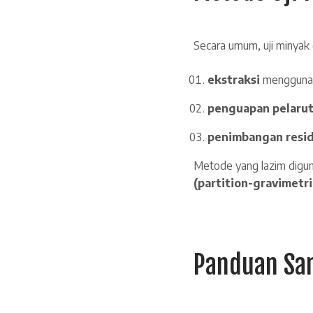
Secara umum, uji minyak 
ekstraksi
menggunaka
penguapan pelaru
penimbangan resi
Metode yang lazim digun
(partition-gravimetri
Panduan Sam