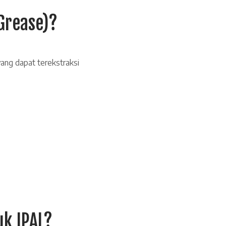
Grease)?
ang dapat terekstraksi
k IPAL?