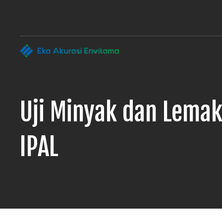
Laboratorium
Penguji Eka
Laboratorium
Pengujian
Akurasi Envitama
yang
dapat
anda
Uji Minyak dan Lema
andalkan
IPAL