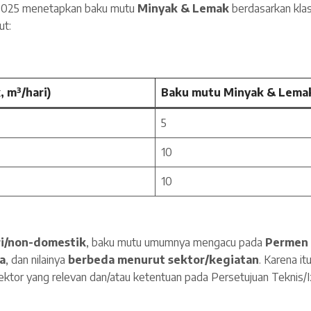
2025 menetapkan baku mutu
Minyak & Lemak
berdasarkan klasi
ut:
, m³/hari)
Baku mutu Minyak & Lemak
5
10
10
ri/non-domestik
, baku mutu umumnya mengacu pada
Permen 
a
, dan nilainya
berbeda menurut sektor/kegiatan
. Karena i
ektor yang relevan dan/atau ketentuan pada Persetujuan Teknis/Iz