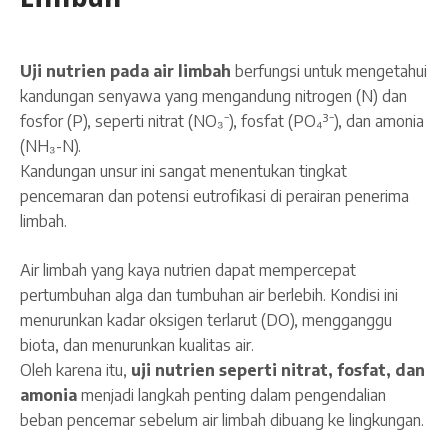
Uji nutrien pada air limbah
berfungsi untuk mengetahui
kandungan senyawa yang mengandung nitrogen (N) dan
fosfor (P), seperti nitrat (NO₃⁻), fosfat (PO₄³⁻), dan amonia
(NH₃-N).
Kandungan unsur ini sangat menentukan tingkat
pencemaran dan potensi eutrofikasi di perairan penerima
limbah.
Air limbah yang kaya nutrien dapat mempercepat
pertumbuhan alga dan tumbuhan air berlebih. Kondisi ini
menurunkan kadar oksigen terlarut (DO), mengganggu
biota, dan menurunkan kualitas air.
Oleh karena itu,
uji nutrien seperti nitrat, fosfat, dan
amonia
menjadi langkah penting dalam pengendalian
beban pencemar sebelum air limbah dibuang ke lingkungan.