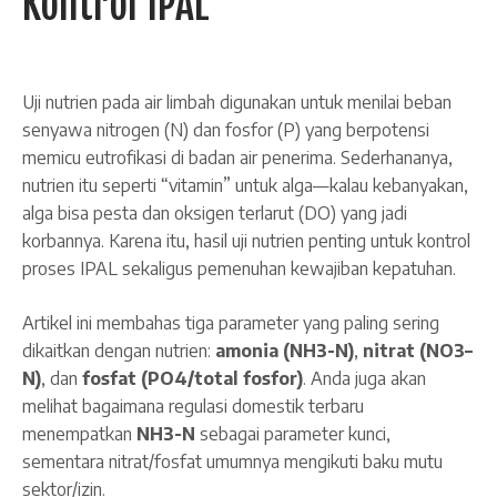
Kontrol IPAL
Uji nutrien pada air limbah digunakan untuk menilai beban
senyawa nitrogen (N) dan fosfor (P) yang berpotensi
memicu eutrofikasi di badan air penerima. Sederhananya,
nutrien itu seperti “vitamin” untuk alga—kalau kebanyakan,
alga bisa pesta dan oksigen terlarut (DO) yang jadi
korbannya. Karena itu, hasil uji nutrien penting untuk kontrol
proses IPAL sekaligus pemenuhan kewajiban kepatuhan.
Artikel ini membahas tiga parameter yang paling sering
dikaitkan dengan nutrien:
amonia (NH3-N)
,
nitrat (NO3–
N)
, dan
fosfat (PO4/total fosfor)
. Anda juga akan
melihat bagaimana regulasi domestik terbaru
menempatkan
NH3-N
sebagai parameter kunci,
sementara nitrat/fosfat umumnya mengikuti baku mutu
sektor/izin.