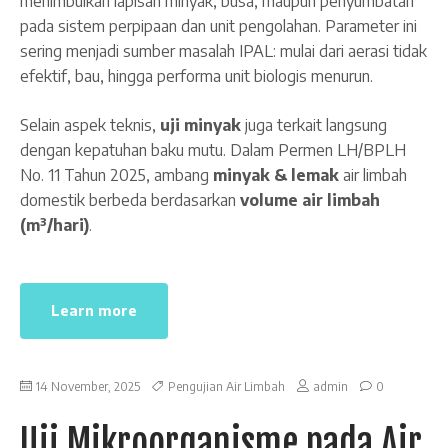
menimbulkan lapisan minyak, busa, maupun penyumbatan
pada sistem perpipaan dan unit pengolahan. Parameter ini
sering menjadi sumber masalah IPAL: mulai dari aerasi tidak
efektif, bau, hingga performa unit biologis menurun.
Selain aspek teknis,
uji minyak
juga terkait langsung
dengan kepatuhan baku mutu. Dalam Permen LH/BPLH
No. 11 Tahun 2025, ambang
minyak & lemak
air limbah
domestik berbeda berdasarkan
volume air limbah
(m³/hari)
.
Learn more
14 November, 2025
Pengujian Air Limbah
admin
0
Uji Mikroorganisme pada Air