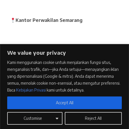
Kantor Perwakilan Semarang
We value your privacy
Home
Kami menggunakan cookie untuk menjalankan fungsi situs,
pages
menganalisis trafik, dan—jika Anda setujui—menayangkan iklan
Features
yang dipersonalisasi (Google & mitra). Anda dapat menerima
semua, menolak cookie non-esensial, atau mengatur preferensi.
Blog
Baca
Kebijakan Privasi
kami untuk detailnya.
Contacts
Accept All
Kebijakan Privasi
1
Customise
Reject All
Laboratorium Penguji Eka Akurasi Envitama © 2026