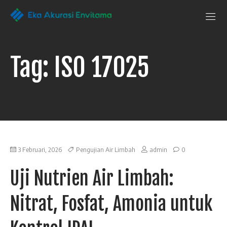
Penguji Eka
Laboratorium
Pengujian
Akurasi Envitama
yang
dapat
Tag:
ISO 17025
anda
andalkan
3 Februari, 2026
Pengujian Air Limbah
admin
0
Uji Nutrien Air Limbah:
Nitrat, Fosfat, Amonia untuk