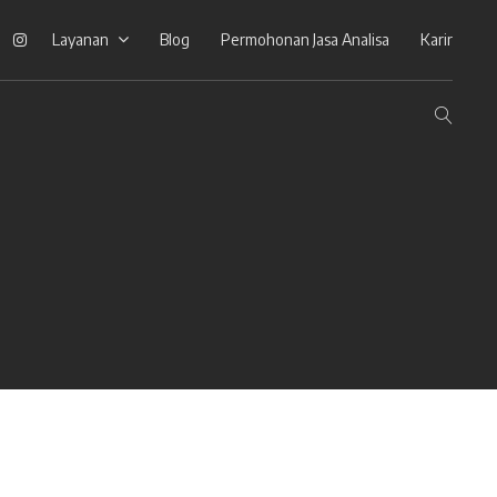
ook
Linkedin
Instagram
Layanan
Blog
Permohonan Jasa Analisa
Karir