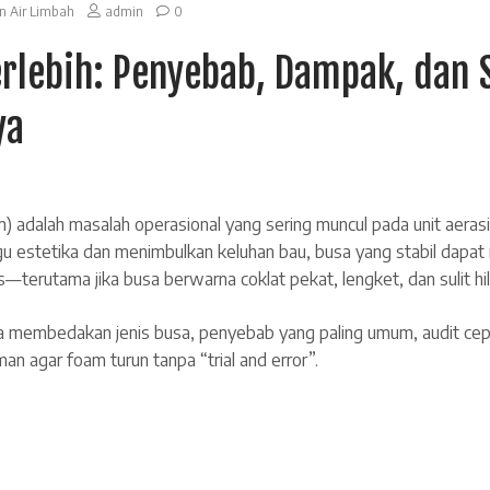
n Air Limbah
admin
0
erlebih: Penyebab, Dampak, dan 
ya
 adalah masalah operasional yang sering muncul pada unit aerasi, c
u estetika dan menimbulkan keluhan bau, busa yang stabil dapat 
—terutama jika busa berwarna coklat pekat, lengket, dan sulit hi
ra membedakan jenis busa, penyebab yang paling umum, audit cep
an agar foam turun tanpa “trial and error”.