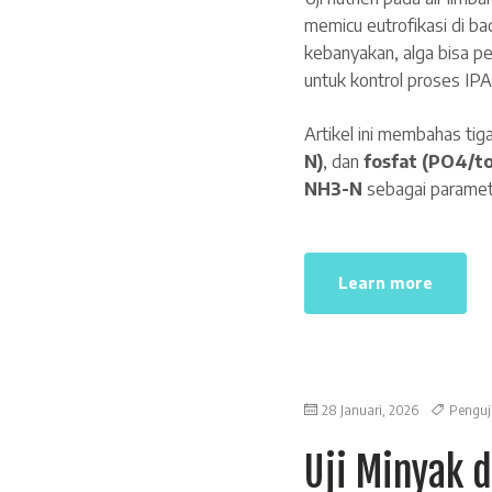
memicu eutrofikasi di ba
kebanyakan, alga bisa pes
untuk kontrol proses IP
Artikel ini membahas tig
N)
, dan
fosfat (PO4/to
NH3-N
sebagai paramete
Learn more
28 Januari, 2026
Penguj
Uji Minyak 