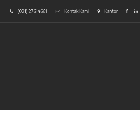
(021) 27614661
Kontak Kami
Kantor
Faceb