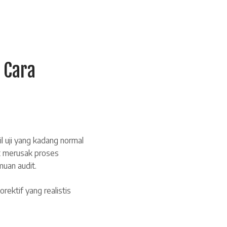
 Cara
il uji yang kadang normal
at merusak proses
muan audit.
rektif yang realistis