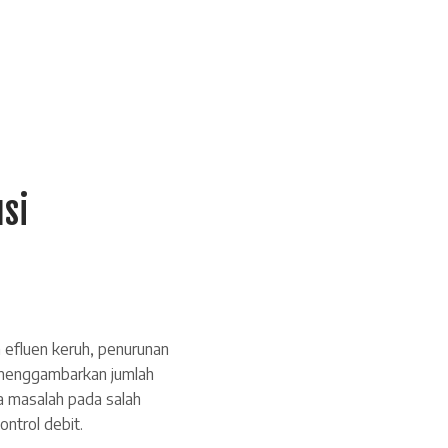
usi
 efluen keruh, penurunan
) menggambarkan jumlah
da masalah pada salah
ontrol debit.