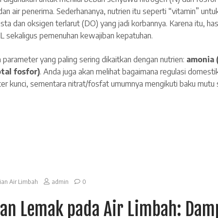
dan air penerima. Sederhananya, nutrien itu seperti “vitamin” unt
ta dan oksigen terlarut (DO) yang jadi korbannya. Karena itu, hasil
AL sekaligus pemenuhan kewajiban kepatuhan.
a parameter yang paling sering dikaitkan dengan nutrien:
amonia 
tal fosfor)
. Anda juga akan melihat bagaimana regulasi domest
r kunci, sementara nitrat/fosfat umumnya mengikuti baku mutu s
ian Air Limbah
admin
0
dan Lemak pada Air Limbah: Dam