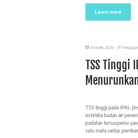
Learn more
6 Maret, 2026
Pengujia
TSS Tinggi 
Menurunkan
TSS tinggi pada IPAL (In
estetika badan air pene
padatan tersuspensi yang
satu mata rantai: pemben