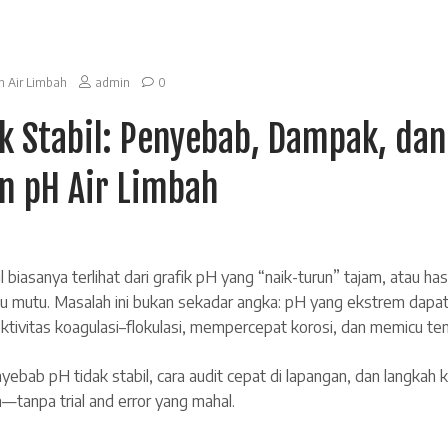
n Air Limbah
admin
0
ak Stabil: Penyebab, Dampak, dan
n pH Air Limbah
 biasanya terlihat dari grafik pH yang “naik-turun” tajam, atau has
aku mutu. Masalah ini bukan sekadar angka: pH yang ekstrem dap
ktivitas koagulasi–flokulasi, mempercepat korosi, dan memicu te
ebab pH tidak stabil, cara audit cepat di lapangan, dan langkah ko
—tanpa trial and error yang mahal.