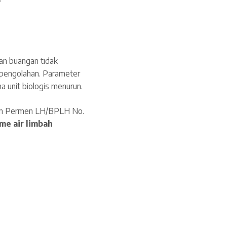
kan buangan tidak
 pengolahan. Parameter
ma unit biologis menurun.
lam Permen LH/BPLH No.
me air limbah