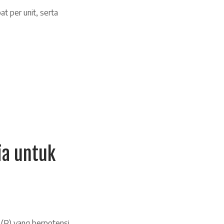
t per unit, serta
ia untuk
 (P) yang berpotensi