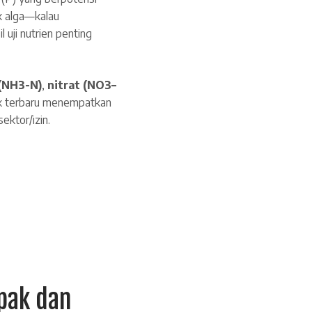
uk alga—kalau
 uji nutrien penting
(NH3-N)
,
nitrat (NO3–
ik terbaru menempatkan
ektor/izin.
pak dan