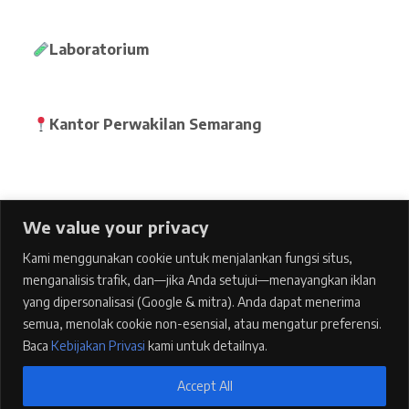
Laboratorium
Kantor Perwakilan Semarang
We value your privacy
Home
Kami menggunakan cookie untuk menjalankan fungsi situs,
pages
menganalisis trafik, dan—jika Anda setujui—menayangkan iklan
Features
yang dipersonalisasi (Google & mitra). Anda dapat menerima
semua, menolak cookie non-esensial, atau mengatur preferensi.
Blog
Baca
Kebijakan Privasi
kami untuk detailnya.
Contacts
Accept All
Kebijakan Privasi