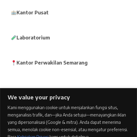
Kantor Pusat
Laboratorium
Kantor Perwakilan Semarang
We value your privacy
Home
Kami menggunakan cookie untuk menjalankan fungsi situs,
pages
menganalisis trafik, dan—jika Anda setujui—menayangkan iklan
Features
yang dipersonalisasi (Google & mitra). Anda dapat menerima
semua, menolak cookie non-esensial, atau mengatur preferensi.
Blog
Baca
Kebijakan Privasi
kami untuk detailnya.