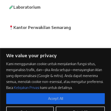
Laboratorium
Kantor Perwakilan Semarang
We value your privacy
Home
Kami menggunakan cookie untuk menjalankan fungsi situs,
pages
menganalisis trafik, dan—jika Anda setujui—menayangkan iklan
Features
yang dipersonalisasi (Google & mitra). Anda dapat menerima
semua, menolak cookie non-esensial, atau mengatur preferensi.
Blog
Baca
Kebijakan Privasi
kami untuk detailnya.
Contacts
Accept All
Kebijakan Privasi
1