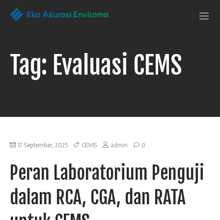
Penguji Eka
Laboratorium
Pengujian
Akurasi Envitama
yang
dapat
Tag:
Evaluasi CEMS
anda
andalkan
17 September, 2025
CEMS
admin
0
Peran Laboratorium Penguji
dalam RCA, CGA, dan RATA