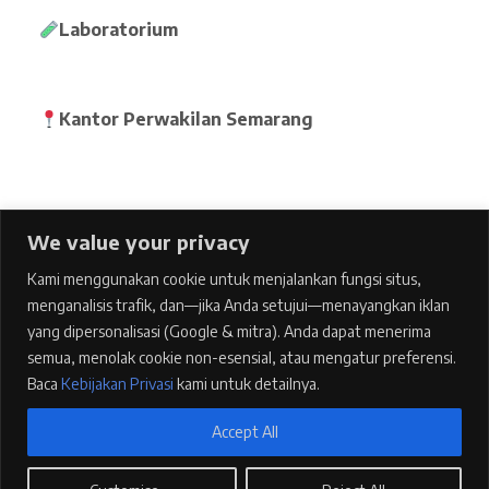
Laboratorium
Kantor Perwakilan Semarang
We value your privacy
Home
Kami menggunakan cookie untuk menjalankan fungsi situs,
pages
menganalisis trafik, dan—jika Anda setujui—menayangkan iklan
Features
yang dipersonalisasi (Google & mitra). Anda dapat menerima
semua, menolak cookie non-esensial, atau mengatur preferensi.
Blog
Baca
Kebijakan Privasi
kami untuk detailnya.
Contacts
Accept All
Kebijakan Privasi
1