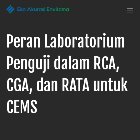
Penguji Eka
Laboratorium
Pengujian
Akurasi Envitama
yang
dapat
Peran Laboratorium
anda
andalkan
Penguji dalam RCA,
CGA, dan RATA untuk
CEMS