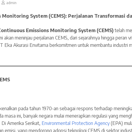
admin
 Monitoring System (CEMS): Perjalanan Transformasi da
Continuous Emissions Monitoring System (CEMS)
telah men
ini akan meninjau perjalanan CEMS, dari sejarahnya hingga peran vit
PT Eka Akurasi Envitama berkomitmen untuk membantu industri 
CEMS
kenalkan pada tahun 1970-an sebagai respons terhadap meningk
da masa ini, banyak negara mulai menerapkan regulasi yang mengh
Di Amerika Serikat,
Environmental Protection Agency
(EPA) mul
n emisi, yang mendorong adopsi teknologi CEMS di sektor industr