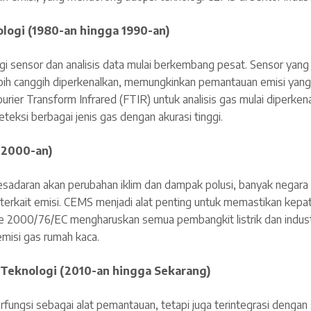
ogi (1980-an hingga 1990-an)
gi sensor dan analisis data mulai berkembang pesat. Sensor yang 
bih canggih diperkenalkan, memungkinkan pemantauan emisi yang l
rier Transform Infrared (FTIR) untuk analisis gas mulai diperke
ksi berbagai jenis gas dengan akurasi tinggi.
(2000-an)
sadaran akan perubahan iklim dan dampak polusi, banyak negar
t terkait emisi. CEMS menjadi alat penting untuk memastikan kepa
ctive 2000/76/EC mengharuskan semua pembangkit listrik dan indu
isi gas rumah kaca.
i Teknologi (2010-an hingga Sekarang)
rfungsi sebagai alat pemantauan, tetapi juga terintegrasi deng