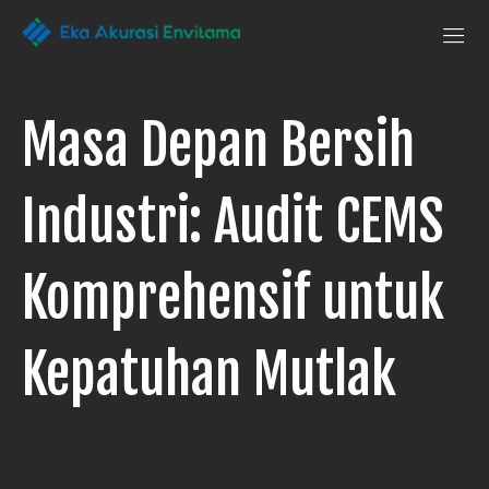
Penguji Eka
Laboratorium
Pengujian
Akurasi Envitama
yang
dapat
Masa Depan Bersih
anda
andalkan
Industri: Audit CEMS
Komprehensif untuk
Kepatuhan Mutlak